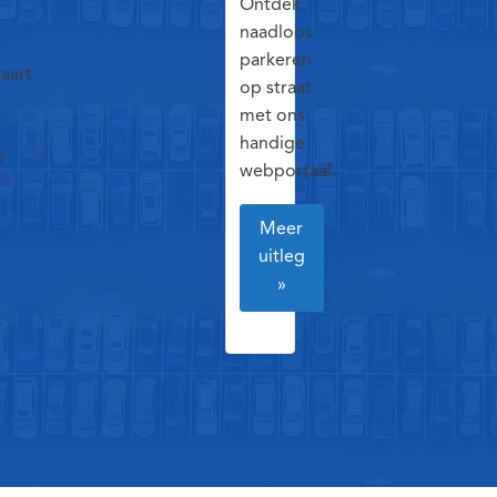
Ontdek
naadloos
parkeren
kaart
op straat
met ons
handige
p
webportaal.
Meer
uitleg
»