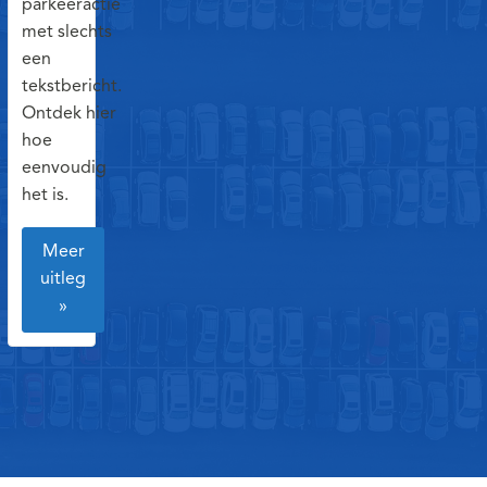
parkeeractie
met slechts
een
tekstbericht.
Ontdek hier
hoe
eenvoudig
het is.
Meer
uitleg
»