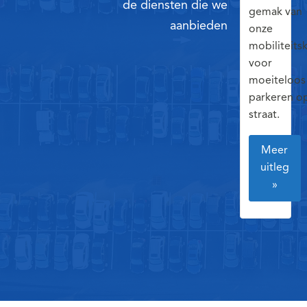
de diensten die we
gemak van
aanbieden
onze
mobiliteits
voor
moeiteloos
parkeren o
straat.
Meer
uitleg
»