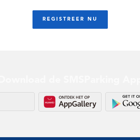
REGISTREER NU
Download de SMSParking Ap