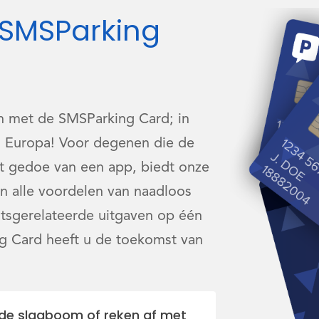
 SMSParking
n met de SMSParking Card; in
el Europa! Voor degenen die de
et gedoe van een app, biedt onze
an alle voordelen van naadloos
itsgerelateerde uitgaven op één
ng Card heeft u de toekomst van
ij de slagboom of reken af met