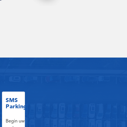
SMS
Parking
Begin uw