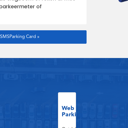
 parkeermeter of
e SMSParking Card »
Web
Parking