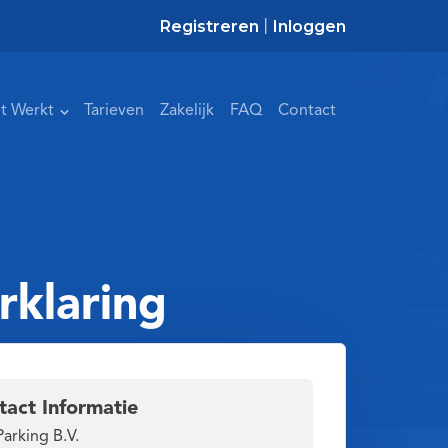
Registreren
Inloggen
|
t Werkt
Tarieven
Zakelijk
FAQ
Contact
rklaring
tact Informatie
arking B.V.