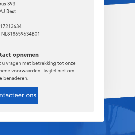
bus 393
AJ Best
 17213634
 NL818659634B01
tact opnemen
t u vragen met betrekking tot onze
mene voorwaarden. Twijfel niet om
te benaderen.
ntacteer ons