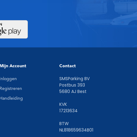
Mijn Account
Contact
SMSParking BV
Inloggen
Postbus 393
Registreren
5680 AJ Best
Handleiding
KVK
17213634
BTW
NL818659634B01