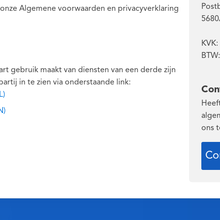
Post
u onze Algemene voorwaarden en privacyverklaring
5680
KVK:
BTW:
t gebruik maakt van diensten van een derde zijn
ij in te zien via onderstaande link:
Con
L)
Heef
N)
alge
ons 
Co