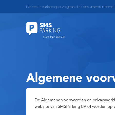
De beste parkeerapp volgens de Consumentenbond (
Algemene voorw
De Algemene voorwaarden en privacyverkla
website van SMSParking BV of worden op v