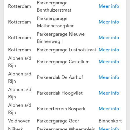
Parkeergarage
Rotterdam
Meer info
Benthuizerstraat
Parkeergarage
Rotterdam
Meer info
Mathenesserplein
Parkeergarage Nieuwe
Rotterdam
Meer info
Binnenweg l
Rotterdam
Parkeergarage Lusthofstraat
Meer info
Alphen a/d
Parkeergarage Castellum
Meer info
Rijn
Alphen a/d
Parkeerdak De Aarhof
Meer info
Rijn
Alphen a/d
Parkeerdak Hoogvliet
Meer info
Rijn
Alphen a/d
Parkeerterrein Bospark
Meer info
Rijn
Veldhoven
Parkeergarage Geer
Binnenkort
Nijkerk
Parkeergarage Wheemplein
Meer info