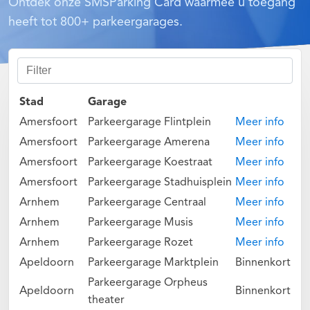
Ontdek onze SMSParking Card waarmee u toegang
heeft tot 800+ parkeergarages.
Stad
Garage
Amersfoort
Parkeergarage Flintplein
Meer info
Amersfoort
Parkeergarage Amerena
Meer info
Amersfoort
Parkeergarage Koestraat
Meer info
Amersfoort
Parkeergarage Stadhuisplein
Meer info
Arnhem
Parkeergarage Centraal
Meer info
Arnhem
Parkeergarage Musis
Meer info
Arnhem
Parkeergarage Rozet
Meer info
Apeldoorn
Parkeergarage Marktplein
Binnenkort
Parkeergarage Orpheus
Apeldoorn
Binnenkort
theater