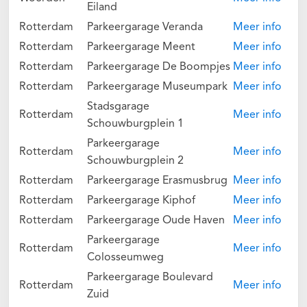
Eiland
Rotterdam
Parkeergarage Veranda
Meer info
Rotterdam
Parkeergarage Meent
Meer info
Rotterdam
Parkeergarage De Boompjes
Meer info
Rotterdam
Parkeergarage Museumpark
Meer info
Stadsgarage
Rotterdam
Meer info
Schouwburgplein 1
Parkeergarage
Rotterdam
Meer info
Schouwburgplein 2
Rotterdam
Parkeergarage Erasmusbrug
Meer info
Rotterdam
Parkeergarage Kiphof
Meer info
Rotterdam
Parkeergarage Oude Haven
Meer info
Parkeergarage
Rotterdam
Meer info
Colosseumweg
Parkeergarage Boulevard
Rotterdam
Meer info
Zuid