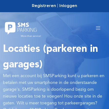
Registreren
Inloggen
|
Locaties (parkeren in
garages)
Met een account bij SMSParking kunt u parkeren en
betalen met uw smartphone in de onderstaande
garage's. SMSParking is doorlopend bezig om
nieuwe locaties toe te voegen! Hou onze site in de
gaten. Wilt u meer toegang tot parkeergarages?