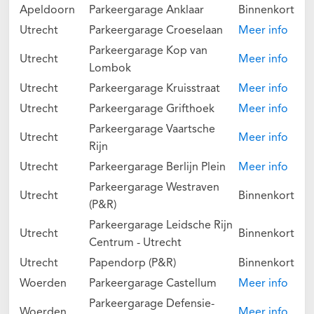
Apeldoorn
Parkeergarage Anklaar
Binnenkort
Utrecht
Parkeergarage Croeselaan
Meer info
Parkeergarage Kop van
Utrecht
Meer info
Lombok
Utrecht
Parkeergarage Kruisstraat
Meer info
Utrecht
Parkeergarage Grifthoek
Meer info
Parkeergarage Vaartsche
Utrecht
Meer info
Rijn
Utrecht
Parkeergarage Berlijn Plein
Meer info
Parkeergarage Westraven
Utrecht
Binnenkort
(P&R)
Parkeergarage Leidsche Rijn
Utrecht
Binnenkort
Centrum - Utrecht
Utrecht
Papendorp (P&R)
Binnenkort
Woerden
Parkeergarage Castellum
Meer info
Parkeergarage Defensie-
Woerden
Meer info